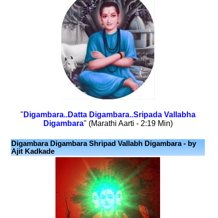
"
Digambara..Datta Digambara..Sripada Vallabha
Digambara
" (Marathi Aarti - 2:19 Min)
Digambara Digambara Shripad Vallabh Digambara - by
Ajit Kadkade