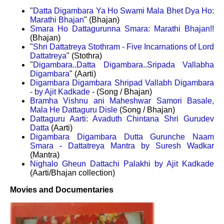
"
Datta Digambara Ya Ho Swami Mala Bhet Dya Ho:
Marathi Bhajan
" (Bhajan)
Smara Ho Dattagurunna Smara: Marathi Bhajan!!
(Bhajan)
"
Shri Dattatreya Stothram - Five Incarnations of Lord
Dattatreya
" (Stothra)
"
Digambara..Datta Digambara..Sripada Vallabha
Digambara
" (Aarti)
Digambara Digambara Shripad Vallabh Digambara
- by Ajit Kadkade
- (Song / Bhajan)
Bramha Vishnu ani Maheshwar Samori Basale,
Mala He Dattaguru Disle
(Song / Bhajan)
Dattaguru Aarti: Avaduth Chintana Shri Gurudev
Datta
(Aarti)
Digambara Digambara Dutta Gurunche Naam
Smara - Dattatreya Mantra by Suresh Wadkar
(Mantra)
Nighalo Gheun Dattachi Palakhi by Ajit Kadkade
(Aarti/Bhajan collection)
Movies and Documentaries