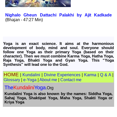
Nighalo Gheun Dattachi Palakhi by Ajit Kadkade
(Bhajan - 47:27 Min)
Yoga is an exact science. It aims at the harmonious
development of body, mind and soul. Everyone should
follow one Yoga as their primary Yoga (based on their
character). Then we must combine Karma Yoga, Hatha Yoga,
Raja Yoga, Bhakti Yoga and Gyan Yoga. This “Yoga
Synthesis” will lead one to the God.
HOME
|
Kundalini
|
Divine Experiences
|
Karma
|
Q & A
|
Glossary
|
e-Yoga
|
About me
|
Contact me
The
Kundalini
Yoga
.Org
Kundalini Yoga is also known by the names: Siddha Yoga,
Sahaj Yoga, Shaktipat Yoga, Maha Yoga, Shakti Yoga or
Kriya Yoga