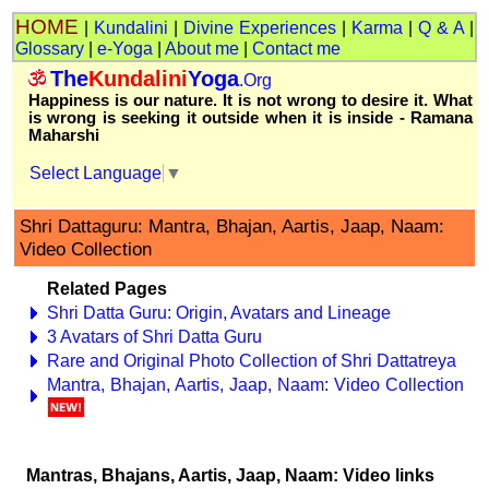
HOME
|
Kundalini
|
Divine Experiences
|
Karma
|
Q & A
|
Glossary
|
e-Yoga
|
About me
|
Contact me
The
Kundalini
Yoga
.Org
Happiness is our nature. It is not wrong to desire it. What
is wrong is seeking it outside when it is inside - Ramana
Maharshi
Select Language
▼
Shri Dattaguru: Mantra, Bhajan, Aartis, Jaap, Naam:
Video Collection
Related Pages
Shri Datta Guru: Origin, Avatars and Lineage
3 Avatars of Shri Datta Guru
Rare and Original Photo Collection of Shri Dattatreya
Mantra, Bhajan, Aartis, Jaap, Naam: Video Collection
Mantras, Bhajans, Aartis, Jaap, Naam: Video links